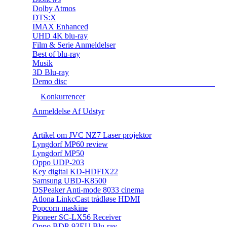
Dolby Atmos
DTS:X
IMAX Enhanced
UHD 4K blu-ray
Film & Serie Anmeldelser
Best of blu-ray
Musik
3D Blu-ray
Demo disc
Konkurrencer
Anmeldelse Af Udstyr
Artikel om JVC NZ7 Laser projektor
Lyngdorf MP60 review
Lyngdorf MP50
Oppo UDP-203
Key digital KD-HDFIX22
Samsung UBD-K8500
DSPeaker Anti-mode 8033 cinema
Atlona LinkcCast trådløse HDMI
Popcorn maskine
Pioneer SC-LX56 Receiver
Oppo BDP-93EU Blu-ray