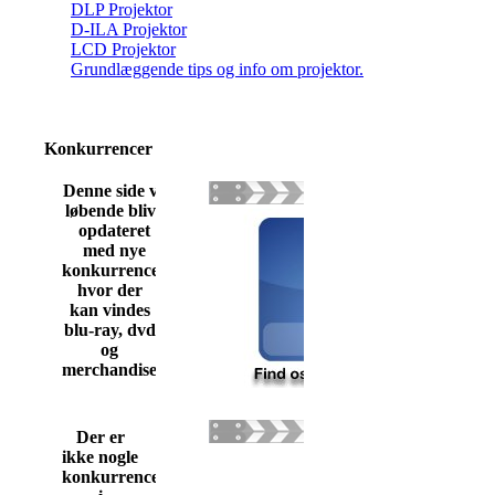
DLP Projektor
D-ILA Projektor
LCD Projektor
Grundlæggende tips og info om projektor.
Konkurrencer
Denne side vil
løbende blive
opdateret
med nye
konkurrencer
hvor der
kan vindes
blu-ray, dvd
og
merchandise
Der er
ikke nogle
konkurrencer