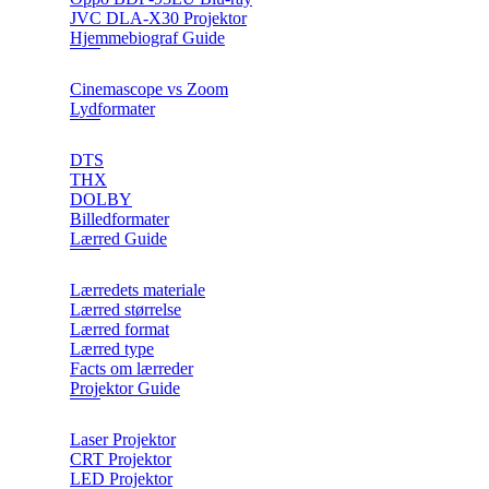
JVC DLA-X30 Projektor
Hjemmebiograf Guide
Cinemascope vs Zoom
Lydformater
DTS
THX
DOLBY
Billedformater
Lærred Guide
Lærredets materiale
Lærred størrelse
Lærred format
Lærred type
Facts om lærreder
Projektor Guide
Laser Projektor
CRT Projektor
LED Projektor