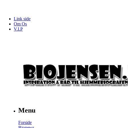
Link side
Om Os
V.I.P
Menu
Forside
Bionews